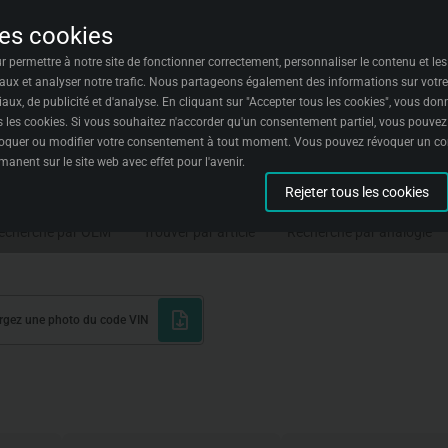
des cookies
ontacts
Fonds d'écran
Français
 permettre à notre site de fonctionner correctement, personnaliser le contenu et les 
aux et analyser notre trafic. Nous partageons également des informations sur votre u
aux, de publicité et d'analyse. En cliquant sur "Accepter tous les cookies", vous d
us les cookies. Si vous souhaitez n'accorder qu'un consentement partiel, vous pouvez
voquer ou modifier votre consentement à tout moment. Vous pouvez révoquer un c
élection de pièces
nent sur le site web avec effet pour l'avenir.
Rejeter tous les cookies
nées sous forme agrégée concernant les visiteurs et leurs expériences sur notre si
s bugs et améliorer l'expérience pour tous les visiteurs.
echerche par OEM
Trouver par article
Recherche par analogie
nnées sur le moment où vous effectuez certaines actions sur notre site web pou
ilisons ces données pour améliorer votre expérience avec notre site.
keting
argez une photo du code VIN
nnées pour créer des campagnes marketing destinées à certains groupes de visiteu