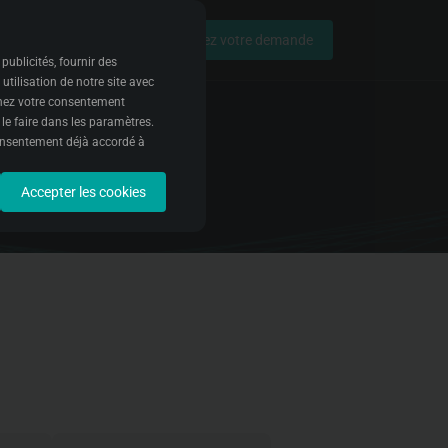
Soumettez votre demande
publicités, fournir des
tilisation de notre site avec
onnez votre consentement
 le faire dans les paramètres.
onsentement déjà accordé à
Accepter les cookies
te web. Nous utilisons ces
r mieux comprendre comment
rs.