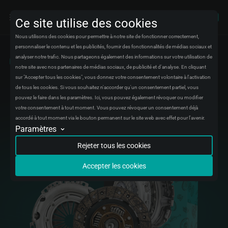
Ce site utilise des cookies
Nous utilisons des cookies pour permettre à notre site de fonctionner correctement,
personnaliser le contenu et les publicités, fournir des fonctionnalités de médias sociaux et
analyser notre trafic. Nous partageons également des informations sur votre utilisation de
Embrayage. Transmission
notre site avec nos partenaires de médias sociaux, de publicité et d'analyse. En cliquant
sur "Accepter tous les cookies", vous donnez votre consentement volontaire à l'activation
de tous les cookies. Si vous souhaitez n'accorder qu'un consentement partiel, vous
pouvez le faire dans les paramètres. Ici, vous pouvez également révoquer ou modifier
votre consentement à tout moment. Vous pouvez révoquer un consentement déjà
accordé à tout moment via le bouton permanent sur le site web avec effet pour l'avenir.
Paramètres
Analytique
Nous stockerons des données sous forme agrégée concernant les visiteurs et
Rejeter tous les cookies
leurs expériences sur notre site web. Nous utilisons ces données pour corriger
les bugs et améliorer l'expérience pour tous les visiteurs.
Accepter les cookies
Suivi de conversion
Nous stockerons des données sur le moment où vous effectuez certaines
actions sur notre site web pour mieux comprendre comment vous l'utilisez.
Nous utilisons ces données pour améliorer votre expérience avec notre site.
Automatisation marketing
Nous stockerons des données pour créer des campagnes marketing destinées