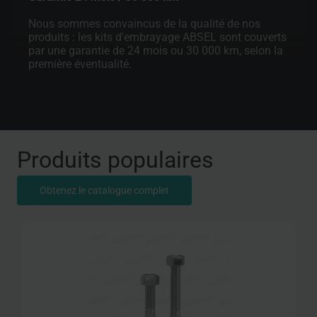
Nous sommes convaincus de la qualité de nos
produits : les kits d'embrayage ABSEL sont couverts
par une garantie de 24 mois ou 30 000 km, selon la
première éventualité.
Produits populaires
Obtenez le catalogue complet