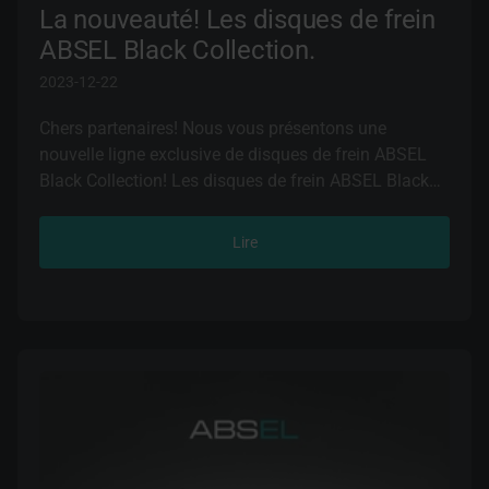
La nouveauté! Les disques de frein
ABSEL Black Collection.
2023-12-22
Chers partenaires! Nous vous présentons une
nouvelle ligne exclusive de disques de frein ABSEL
Black Collection! Les disques de frein ABSEL Black
Collection garantissent un freinage sûr et régulier, et
l'utilisation d'un emballage plastique exclusif assure
Lire
la sécurité des produits jusqu'au moment de leur
utilisation.
L'utilisation d'acier de haute qualité dans la
production, ainsi que la coloration avec une peinture
résistante à la chaleur augmentent les propriétés
anti-corrosives et garantissent une longue durée de
vie des disques de frein ABSEL, ce qui permet de
réduire les intervalles de remplacement. Les disques