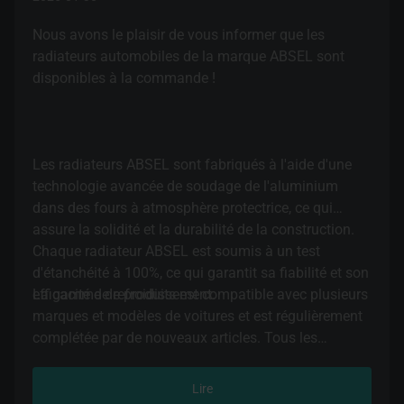
Nous avons le plaisir de vous informer que les
radiateurs automobiles de la marque ABSEL sont
disponibles à la commande !
Les radiateurs ABSEL sont fabriqués à l'aide d'une
technologie avancée de soudage de l'aluminium
dans des fours à atmosphère protectrice, ce qui
assure la solidité et la durabilité de la construction.
Chaque radiateur ABSEL est soumis à un test
d'étanchéité à 100%, ce qui garantit sa fiabilité et son
efficacité de refroidissement.
La gamme de produits est compatible avec plusieurs
marques et modèles de voitures et est régulièrement
complétée par de nouveaux articles. Tous les
radiateurs ABSEL correspondent aux exigences OEM
en termes de caractéristiques et de paramètres.
Lire