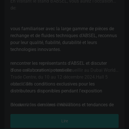
En visitant le stand d’ABSEL, vous aurez l'occasion
de:
vous familiariser avec la large gamme de pièces de
rechange et de fluides techniques d’ABSEL, reconnus
pour leur qualité, fiabilité, durabilité et leurs
technologies innovantes.
rencontrer les représentants d'ABSEL et discuter
d'une collaboration potentielle
Nous serons ravis de vous accueillir au Dubai World
Trade Centre, du 10 au 12 décembre 2024.Hall 5
obtenir des conditions exclusives pour les
stand C28.
distributeurs disponibles pendant l'exposition
découvrir les dernières innovations et tendances de
Rendez-vous au stand d'ABSEL!
l'industrie.
Lire