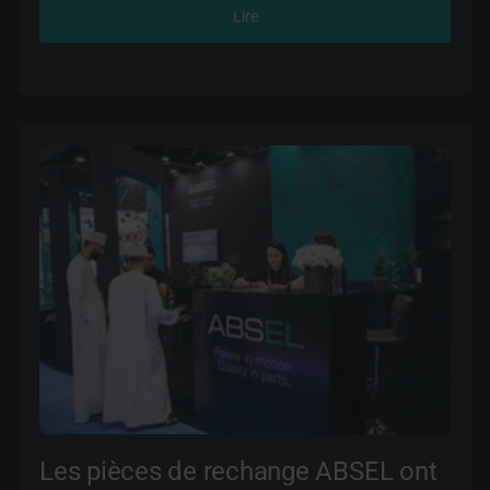
normes européennes et sont fabriquées dans des
Lire
usines certifiées et conformes aux normes de qualité
internationales ISI/IATF 16949, ISO 9001, ISO 14001.
Les batteries ABSEL sont fabriquées à l'aide des
technologies SLI / AGM modifiées. L'utilisation de
treillis innovants en alliage de calcium (Ca) offre une
résistance accrue aux vibrations, un démarrage
instantané du moteur et une alimentation électrique
fiable dans toutes les conditions, garantissant des
performances élevées sur une large plage de
températures. Le fait de disposer de notre propre
centre d'essai garantit un contrôle de la qualité à tous
les stades du processus de production. Toutes les
batteries ABSEL sont sûres et ne nécessitent aucun
entretien.
Les pièces de rechange ABSEL ont