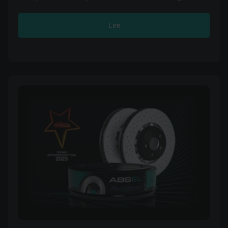
ABSEL sont présentés dans les lignes AERO (sans
cadre) et STEEL (avec cadre). Les balais d'essuie-
Lire
glace pour les voitures de toutes les marques
courantes sont disponibles dans des dimensions
allant de 14 à 28 pouces. Vous pouvez acheter ces
articles automobiles dans les ensembles ou à l'unité.
Les balais d'essuie-glace ABSEL sont fabriqués à
partir d'un mélange de caoutchouc de haute qualité
avec un revêtement en graphite, ce qui garantit non
seulement un excellent confort acoustique, mais
aussi une grande durabilité. Ces balais d'essuie-glace
nettoient rapidement et qualitativement le pare-brise
de la voiture de tout type de contaminant et assurent
une visibilité parfaite.