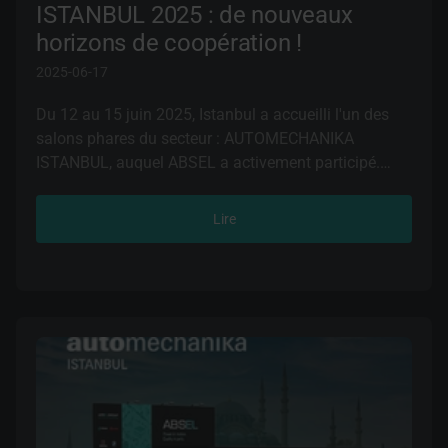
ISTANBUL 2025 : de nouveaux
horizons de coopération !
2025-06-17
Du 12 au 15 juin 2025, Istanbul a accueilli l'un des
salons phares du secteur : AUTOMECHANIKA
ISTANBUL, auquel ABSEL a activement participé.
Lire
L'événement a réuni les principaux acteurs du
marché automobile d'Europe, du Moyen-Orient et
d'Afrique, offrant une plateforme de présentations
d'innovations, de partage de connaissances et
d'opportunités de partenariat prometteuses.