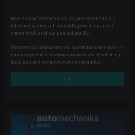
New Product Presentation: We presented ABSEL's
latest innovations at our booth, providing a clear
demonstration of our product quality.
Partnership Discussions: As part of the business
We extend our gratitude to all our partners and clients
program, we held meetings focused on establishing
for the productive meetings and constructive
long-term and comprehensive cooperation.
dialogue!
Agreements Reached: The negotiations resulted in
Lire
preliminary cooperation agreements with a number
of companies.