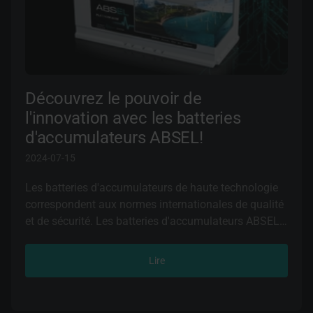
refroidissement, ce qui est essentiel pour maintenir
une température de fonctionnement optimale du
moteur.
Des roulements efficaces réduisent l'énergie
nécessaire à l'entraînement de la pompe de
Découvrez le pouvoir de
refroidissement, ce qui permet de réduire la charge du
l'innovation avec les batteries
moteur et d'augmenter son efficacité.
d'accumulateurs ABSEL!
2024-07-15
Les batteries d'accumulateurs de haute technologie
correspondent aux normes internationales de qualité
et de sécurité. Les batteries d'accumulateurs ABSEL
correspondent aux normes européennes et sont
fabriquées dans des usines certifiées et conformes
Lire
aux normes de qualité internationales ISI/IATF
16949, ISO 9001, ISO 14001.