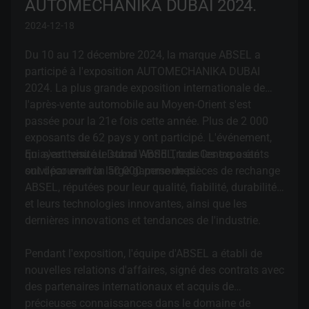
AUTOMECHANIKA DUBAI 2024.
2024-12-18
Du 10 au 12 décembre 2024, la marque ABSEL a
participé à l'exposition AUTOMECHANIKA DUBAI
2024. La plus grande exposition internationale de
l'après-vente automobile au Moyen-Orient s'est
passée pour la 21e fois cette année. Plus de 2 000
exposants de 62 pays y ont participé. L'événement,
qui s'est tenu au Dubai World Trade Centre, a été
En ayant visité le stand ABSEL, tous les exposants
suivi par environ 50 000 personnes.
ont découvert la large gamme de pièces de rechange
ABSEL, réputées pour leur qualité, fiabilité, durabilité
et leurs technologies innovantes, ainsi que les
dernières innovations et tendances de l'industrie.
Pendant l'exposition, l'équipe d'ABSEL a établi de
nouvelles relations d'affaires, signé des contrats avec
des partenaires internationaux et acquis de
précieuses connaissances dans le domaine de