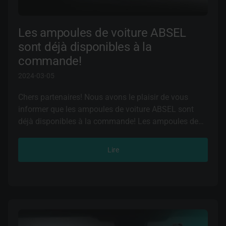
Les ampoules de voiture ABSEL
sont déjà disponibles à la
commande!
2024-03-05
Chers partenaires! Nous avons le plaisir de vous
informer que les ampoules de voiture ABSEL sont
déjà disponibles à la commande! Les ampoules de
voiture ABSEL sont fabriquées conformément aux
normes les plus strictes du monde et utilisent les
Lire
technologies les plus récentes de l'industrie de
l'éclairage automobile. Lors de la création d'une ligne
de solutions d'éclairage ABSEL, toutes les tendances
actuelles du marché automobile, ainsi que les
principaux besoins des amateurs de voitures ont été
pris en compte.