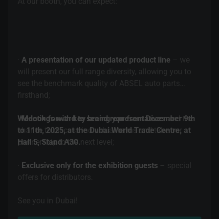
At our booth, you can expect:
·
A presentation of our updated product line
– we
will present our full range diversity, allowing you to
see the benchmark quality of ABSEL auto parts
firsthand;
·
We look forward to seeing you from December 9th
Meetings with key brand representatives
and the
chance to discuss individual terms and take our
to 11th, 2025, at the Dubai World Trade Centre, at
partnership to the next level;
Hall 5, Stand A30.
·
Exclusive only for the exhibition guests
– special
offers for distributors.
See you in Dubai!