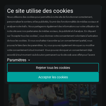
Nouvelles
Ce site utilise des cookies
Nous utilisons des cookies pour permettre à notre site de fonctionner correctement,
personnaliser le contenu et les publicités, fournir des fonctionnalités de médias sociaux et
Nouvelles
analyser notre trafic. Nous partageons également des informations sur votre utilisation de
notre site avec nos partenaires de médias sociaux, de publicité et d'analyse. En cliquant
sur "Accepter tous les cookies", vous donnez votre consentement volontaire à l'activation
de tous les cookies. Si vous souhaitez n'accorder qu'un consentement partiel, vous
pouvez le faire dans les paramètres. Ici, vous pouvez également révoquer ou modifier
votre consentement à tout moment. Vous pouvez révoquer un consentement déjà
accordé à tout moment via le bouton permanent sur le site web avec effet pour l'avenir.
Paramètres
Analytique
Nous stockerons des données sous forme agrégée concernant les visiteurs et
Rejeter tous les cookies
leurs expériences sur notre site web. Nous utilisons ces données pour corriger
les bugs et améliorer l'expérience pour tous les visiteurs.
Accepter les cookies
Suivi de conversion
Nous stockerons des données sur le moment où vous effectuez certaines
actions sur notre site web pour mieux comprendre comment vous l'utilisez.
Nous utilisons ces données pour améliorer votre expérience avec notre site.
Automatisation marketing
Nous stockerons des données pour créer des campagnes marketing destinées